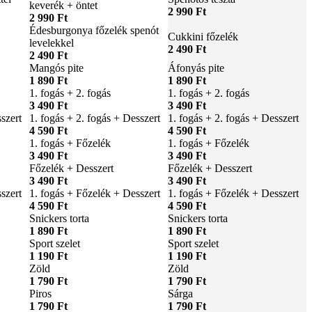
keverék + öntet
2 990 Ft
2 990 Ft
Édesburgonya főzelék spenót
Cukkini főzelék
levelekkel
2 490 Ft
2 490 Ft
Mangós pite
Áfonyás pite
1 890 Ft
1 890 Ft
1. fogás + 2. fogás
1. fogás + 2. fogás
3 490 Ft
3 490 Ft
szert
1. fogás + 2. fogás + Desszert
1. fogás + 2. fogás + Desszert
4 590 Ft
4 590 Ft
1. fogás + Főzelék
1. fogás + Főzelék
3 490 Ft
3 490 Ft
Főzelék + Desszert
Főzelék + Desszert
3 490 Ft
3 490 Ft
szert
1. fogás + Főzelék + Desszert
1. fogás + Főzelék + Desszert
4 590 Ft
4 590 Ft
Snickers torta
Snickers torta
1 890 Ft
1 890 Ft
Sport szelet
Sport szelet
1 190 Ft
1 190 Ft
Zöld
Zöld
1 790 Ft
1 790 Ft
Piros
Sárga
1 790 Ft
1 790 Ft