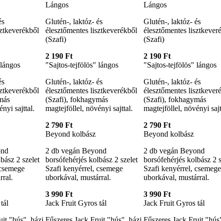
Lángos
Lángos
és
Glutén-, laktóz- és
Glutén-, laktóz- és
sztkeverékből
élesztőmentes lisztkeverékből
élesztőmentes lisztkever
(Szafi)
(Szafi)
2 190 Ft
2 190 Ft
 lángos
"Sajtos-tejfölös" lángos
"Sajtos-tejfölös" lángos
és
Glutén-, laktóz- és
Glutén-, laktóz- és
sztkeverékből
élesztőmentes lisztkeverékből
élesztőmentes lisztkever
más
(Szafi), fokhagymás
(Szafi), fokhagymás
nyi sajttal.
magtejföllel, növényi sajttal.
magtejföllel, növényi sajt
2 790 Ft
2 790 Ft
Beyond kolbász
Beyond kolbász
ond
2 db vegán Beyond
2 db vegán Beyond
bász 2 szelet
borsófehérjés kolbász 2 szelet
borsófehérjés kolbász 2 s
 csemege
Szafi kenyérrel, csemege
Szafi kenyérrel, csemege
rral.
uborkával, mustárral.
uborkával, mustárral.
3 990 Ft
3 990 Ft
tál
Jack Fruit Gyros tál
Jack Fruit Gyros tál
it "hús", házi
Fűszeres Jack Fruit "hús", házi
Fűszeres Jack Fruit "hús