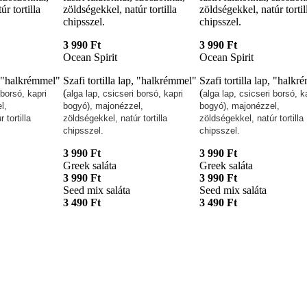
r tortilla
zöldségekkel, natúr tortilla
zöldségekkel, natúr tortil
chipsszel.
chipsszel.
3 990 Ft
3 990 Ft
Ocean Spirit
Ocean Spirit
p, "halkrémmel"
Szafi tortilla lap, "halkrémmel"
Szafi tortilla lap, "halk
(
(
 borsó, kapri
alga lap, csicseri borsó, kapri
alga lap, csicseri borsó, k
l,
bogyó), majonézzel,
bogyó), majonézzel,
 tortilla
zöldségekkel, natúr tortilla
zöldségekkel, natúr tortilla
chipsszel.
chipsszel.
3 990 Ft
3 990 Ft
Greek saláta
Greek saláta
3 990 Ft
3 990 Ft
Seed mix saláta
Seed mix saláta
3 490 Ft
3 490 Ft