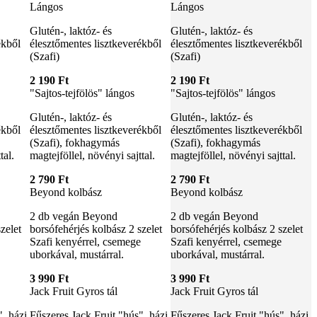
Lángos
Lángos
Glutén-, laktóz- és
Glutén-, laktóz- és
ékből
élesztőmentes lisztkeverékből
élesztőmentes lisztkeverékből
(Szafi)
(Szafi)
2 190 Ft
2 190 Ft
"Sajtos-tejfölös" lángos
"Sajtos-tejfölös" lángos
Glutén-, laktóz- és
Glutén-, laktóz- és
ékből
élesztőmentes lisztkeverékből
élesztőmentes lisztkeverékből
(Szafi), fokhagymás
(Szafi), fokhagymás
tal.
magtejföllel, növényi sajttal.
magtejföllel, növényi sajttal.
2 790 Ft
2 790 Ft
Beyond kolbász
Beyond kolbász
2 db vegán Beyond
2 db vegán Beyond
zelet
borsófehérjés kolbász 2 szelet
borsófehérjés kolbász 2 szelet
Szafi kenyérrel, csemege
Szafi kenyérrel, csemege
uborkával, mustárral.
uborkával, mustárral.
3 990 Ft
3 990 Ft
Jack Fruit Gyros tál
Jack Fruit Gyros tál
", házi
Fűszeres Jack Fruit "hús", házi
Fűszeres Jack Fruit "hús", házi