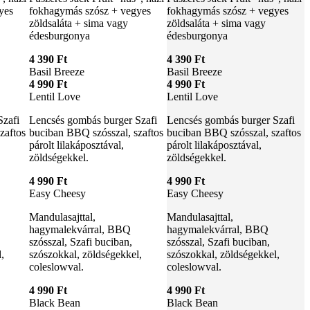
yes
fokhagymás szósz + vegyes
fokhagymás szósz + vegyes
zöldsaláta + sima vagy
zöldsaláta + sima vagy
édesburgonya
édesburgonya
4 390 Ft
4 390 Ft
Basil Breeze
Basil Breeze
4 990 Ft
4 990 Ft
Lentil Love
Lentil Love
Szafi
Lencsés gombás burger Szafi
Lencsés gombás burger Szafi
zaftos
buciban BBQ szósszal, szaftos
buciban BBQ szósszal, szaftos
párolt lilakáposztával,
párolt lilakáposztával,
zöldségekkel.
zöldségekkel.
4 990 Ft
4 990 Ft
Easy Cheesy
Easy Cheesy
Mandulasajttal,
Mandulasajttal,
hagymalekvárral, BBQ
hagymalekvárral, BBQ
szósszal, Szafi buciban,
szósszal, Szafi buciban,
,
szószokkal, zöldségekkel,
szószokkal, zöldségekkel,
coleslowval.
coleslowval.
4 990 Ft
4 990 Ft
Black Bean
Black Bean