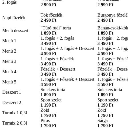
2. fogás
2 990 Ft
2 990 Ft
Tök főzelék
Burgonya főzelé
Napi főzelék
2 490 Ft
2 490 Ft
"Túró rudi" torta
Banán-csoki-kók
Menü desszert
1 890 Ft
1 890 Ft
1. fogás + 2. fogás
1. fogás + 2. fog
Menü 1
3 490 Ft
3 490 Ft
1. fogás + 2. fogás + Desszert
1. fogás + 2. fog
Menü 2
4 590 Ft
4 590 Ft
1. fogás + Főzelék
1. fogás + Főzel
Menü 3
3 490 Ft
3 490 Ft
Főzelék + Desszert
Főzelék + Dessz
Menü 4
3 490 Ft
3 490 Ft
1. fogás + Főzelék + Desszert
1. fogás + Főzel
Menü 5
4 590 Ft
4 590 Ft
Snickers torta
Snickers torta
Desszert 1
1 890 Ft
1 890 Ft
Sport szelet
Sport szelet
Desszert 2
1 190 Ft
1 190 Ft
Zöld
Zöld
Turmix 1 0,3l
1 790 Ft
1 790 Ft
Piros
Sárga
Turmix 2 0,3l
1 790 Ft
1 790 Ft