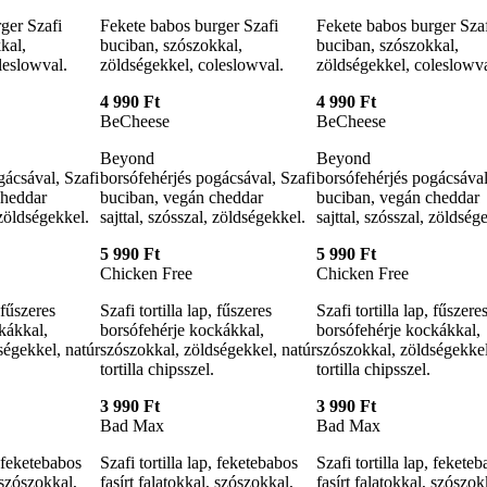
ger Szafi
Fekete babos burger Szafi
Fekete babos burger Sza
kal,
buciban, szószokkal,
buciban, szószokkal,
leslowval.
zöldségekkel, coleslowval.
zöldségekkel, coleslowva
4 990 Ft
4 990 Ft
BeCheese
BeCheese
Beyond
Beyond
gácsával, Szafi
borsófehérjés pogácsával, Szafi
borsófehérjés pogácsával
cheddar
buciban, vegán cheddar
buciban, vegán cheddar
 zöldségekkel.
sajttal, szósszal, zöldségekkel.
sajttal, szósszal, zöldség
5 990 Ft
5 990 Ft
Chicken Free
Chicken Free
, fűszeres
Szafi tortilla lap, fűszeres
Szafi tortilla lap, fűszere
kákkal,
borsófehérje kockákkal,
borsófehérje kockákkal,
ségekkel, natúr
szószokkal, zöldségekkel, natúr
szószokkal, zöldségekkel
tortilla chipsszel.
tortilla chipsszel.
3 990 Ft
3 990 Ft
Bad Max
Bad Max
, feketebabos
Szafi tortilla lap, feketebabos
Szafi tortilla lap, fekete
 szószokkal,
fasírt falatokkal, szószokkal,
fasírt falatokkal, szószok