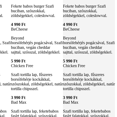
fi
Fekete babos burger Szafi
Fekete babos burger Szafi
buciban, szószokkal,
buciban, szószokkal,
l.
zöldségekkel, coleslowval.
zöldségekkel, coleslowval.
4 990 Ft
4 990 Ft
BeCheese
BeCheese
Beyond
Beyond
, Szafi
borsófehérjés pogácsával, Szafi
borsófehérjés pogácsával, Szafi
buciban, vegán cheddar
buciban, vegán cheddar
ekkel.
sajttal, szósszal, zöldségekkel.
sajttal, szósszal, zöldségekkel.
5 990 Ft
5 990 Ft
Chicken Free
Chicken Free
s
Szafi tortilla lap, fűszeres
Szafi tortilla lap, fűszeres
borsófehérje kockákkal,
borsófehérje kockákkal,
, natúr
szószokkal, zöldségekkel, natúr
szószokkal, zöldségekkel, natúr
tortilla chipsszel.
tortilla chipsszel.
3 990 Ft
3 990 Ft
Bad Max
Bad Max
babos
Szafi tortilla lap, feketebabos
Szafi tortilla lap, feketebabos
kal,
fasírt falatokkal, szószokkal,
fasírt falatokkal, szószokkal,