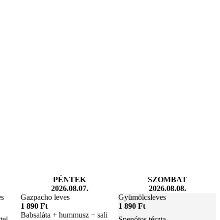
PÉNTEK
SZOMBAT
2026.08.07.
2026.08.08.
es
Gazpacho leves
Gyümölcsleves
1 890 Ft
1 890 Ft
Babsaláta + hummusz + sali
tel
Spenótos tészta