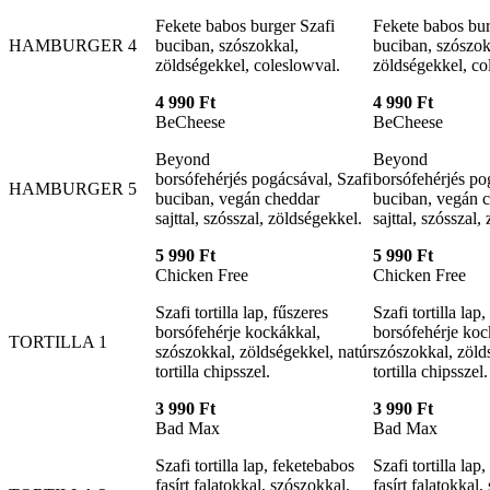
Fekete babos burger Szafi
Fekete babos bur
HAMBURGER 4
buciban, szószokkal,
buciban, szószok
zöldségekkel, coleslowval.
zöldségekkel, co
4 990 Ft
4 990 Ft
BeCheese
BeCheese
Beyond
Beyond
borsófehérjés pogácsával, Szafi
borsófehérjés po
HAMBURGER 5
buciban, vegán cheddar
buciban, vegán 
sajttal, szósszal, zöldségekkel.
sajttal, szósszal,
5 990 Ft
5 990 Ft
Chicken Free
Chicken Free
Szafi tortilla lap, fűszeres
Szafi tortilla lap
borsófehérje kockákkal,
borsófehérje koc
TORTILLA 1
szószokkal, zöldségekkel, natúr
szószokkal, zöld
tortilla chipsszel.
tortilla chipsszel.
3 990 Ft
3 990 Ft
Bad Max
Bad Max
Szafi tortilla lap, feketebabos
Szafi tortilla lap
fasírt falatokkal, szószokkal,
fasírt falatokkal,