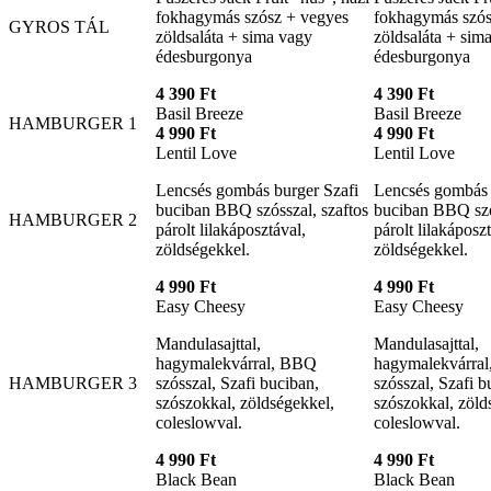
fokhagymás szósz + vegyes
fokhagymás szós
GYROS TÁL
zöldsaláta + sima vagy
zöldsaláta + sim
édesburgonya
édesburgonya
4 390 Ft
4 390 Ft
Basil Breeze
Basil Breeze
HAMBURGER 1
4 990 Ft
4 990 Ft
Lentil Love
Lentil Love
Lencsés gombás burger Szafi
Lencsés gombás 
buciban BBQ szósszal, szaftos
buciban BBQ szó
HAMBURGER 2
párolt lilakáposztával,
párolt lilakáposz
zöldségekkel.
zöldségekkel.
4 990 Ft
4 990 Ft
Easy Cheesy
Easy Cheesy
Mandulasajttal,
Mandulasajttal,
hagymalekvárral, BBQ
hagymalekvárra
HAMBURGER 3
szósszal, Szafi buciban,
szósszal, Szafi b
szószokkal, zöldségekkel,
szószokkal, zöld
coleslowval.
coleslowval.
4 990 Ft
4 990 Ft
Black Bean
Black Bean