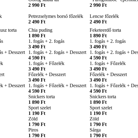
2 990 Ft
2 990 Ft
k
Petrezselymes borsó főzelék
Lencse főzelék
2 490 Ft
2 490 Ft
usz torta
Chia puding
Feketeerdő torta
1 890 Ft
1 890 Ft
ás
1. fogás + 2. fogás
1. fogás + 2. fogás
3 490 Ft
3 490 Ft
ás + Desszert
1. fogás + 2. fogás + Desszert
1. fogás + 2. fogás + Des
4 590 Ft
4 590 Ft
ék
1. fogás + Főzelék
1. fogás + Főzelék
3 490 Ft
3 490 Ft
ert
Főzelék + Desszert
Főzelék + Desszert
3 490 Ft
3 490 Ft
ék + Desszert
1. fogás + Főzelék + Desszert
1. fogás + Főzelék + Des
4 590 Ft
4 590 Ft
Snickers torta
Snickers torta
1 890 Ft
1 890 Ft
Sport szelet
Sport szelet
1 190 Ft
1 190 Ft
Zöld
Zöld
1 790 Ft
1 790 Ft
Piros
Sárga
1 790 Ft
1 790 Ft