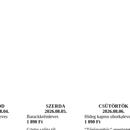
DD
SZERDA
CSÜTÖRTÖK
8.04.
2026.08.05.
2026.08.06.
eves
Barackkrémleves
Hideg kapros uborkalev
1 890 Ft
1 890 Ft
Görög saláta tál
"Túrógombóc" eperöntet