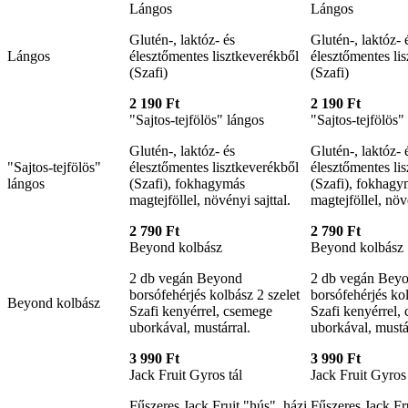
Lángos
Lángos
Glutén-, laktóz- és
Glutén-, laktóz- 
Lángos
élesztőmentes lisztkeverékből
élesztőmentes li
(Szafi)
(Szafi)
2 190 Ft
2 190 Ft
"Sajtos-tejfölös" lángos
"Sajtos-tejfölös"
Glutén-, laktóz- és
Glutén-, laktóz- 
"Sajtos-tejfölös"
élesztőmentes lisztkeverékből
élesztőmentes li
lángos
(Szafi), fokhagymás
(Szafi), fokhagy
magtejföllel, növényi sajttal.
magtejföllel, növé
2 790 Ft
2 790 Ft
Beyond kolbász
Beyond kolbász
2 db vegán Beyond
2 db vegán Bey
borsófehérjés kolbász 2 szelet
borsófehérjés kol
Beyond kolbász
Szafi kenyérrel, csemege
Szafi kenyérrel,
uborkával, mustárral.
uborkával, mustá
3 990 Ft
3 990 Ft
Jack Fruit Gyros tál
Jack Fruit Gyros 
Fűszeres Jack Fruit "hús", házi
Fűszeres Jack Fru