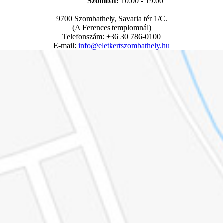
Szombat:
10:00 - 19:00
9700 Szombathely, Savaria tér 1/C.
(A Ferences templomnál)
Telefonszám: +36 30 786-0100
E-mail:
info@eletkertszombathely.hu