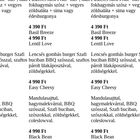
z + vegyes
fokhagymás szósz + vegyes
fokhagymás szósz + veg
a vagy
zöldsaláta + sima vagy
zöldsaláta + sima vagy
édesburgonya
édesburgonya
4 390 Ft
4 390 Ft
Basil Breeze
Basil Breeze
4 990 Ft
4 990 Ft
Lentil Love
Lentil Love
burger Szafi
Lencsés gombás burger Szafi
Lencsés gombás burger 
sszal, szaftos
buciban BBQ szósszal, szaftos
buciban BBQ szósszal, s
tával,
párolt lilakáposztával,
párolt lilakáposztával,
zöldségekkel.
zöldségekkel.
4 990 Ft
4 990 Ft
Easy Cheesy
Easy Cheesy
Mandulasajttal,
Mandulasajttal,
l, BBQ
hagymalekvárral, BBQ
hagymalekvárral, BBQ
uciban,
szósszal, Szafi buciban,
szósszal, Szafi buciban,
ségekkel,
szószokkal, zöldségekkel,
szószokkal, zöldségekkel
coleslowval.
coleslowval.
4 990 Ft
4 990 Ft
Black Bean
Black Bean