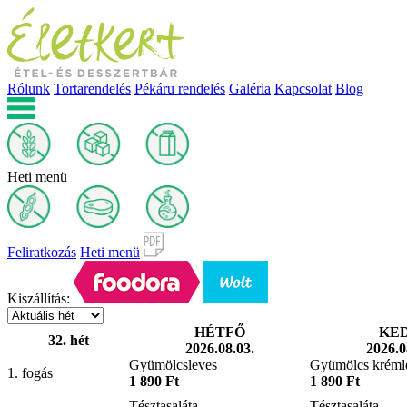
Rólunk
Tortarendelés
Pékáru rendelés
Galéria
Kapcsolat
Blog
Heti menü
Feliratkozás
Heti menü
Kiszállítás:
HÉTFŐ
KE
32. hét
2026.08.03.
2026.0
Gyümölcsleves
Gyümölcs kréml
1. fogás
1 890 Ft
1 890 Ft
Tésztasaláta
Tésztasaláta