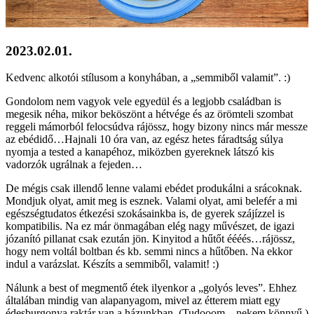
2023.02.01.
Kedvenc alkotói stílusom a konyhában, a „semmiből valamit”. :)
Gondolom nem vagyok vele egyedül és a legjobb családban is
megesik néha, mikor beköszönt a hétvége és az örömteli szombat
reggeli mámorból felocsúdva rájössz, hogy bizony nincs már messze
az ebédidő…Hajnali 10 óra van, az egész hetes fáradtság súlya
nyomja a tested a kanapéhoz, miközben gyereknek látszó kis
vadorzók ugrálnak a fejeden…
De mégis csak illendő lenne valami ebédet produkálni a srácoknak.
Mondjuk olyat, amit meg is esznek. Valami olyat, ami belefér a mi
egészségtudatos étkezési szokásainkba is, de gyerek szájízzel is
kompatibilis. Na ez már önmagában elég nagy művészet, de igazi
józanító pillanat csak ezután jön. Kinyitod a hűtőt éééés…rájössz,
hogy nem voltál boltban és kb. semmi nincs a hűtőben. Na ekkor
indul a varázslat. Készíts a semmiből, valamit! :)
Nálunk a best of megmentő étek ilyenkor a „golyós leves”. Ehhez
általában mindig van alapanyagom, mivel az étterem miatt egy
édesburgonya raktár van a házunkban. (Tudooom…nekem könnyű.)