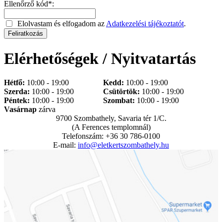
Ellenőrző kód*:
Elolvastam és elfogadom az
Adatkezelési tájékoztatót
.
Elérhetőségek / Nyitvatartás
Hétfő:
10:00 - 19:00
Kedd:
10:00 - 19:00
Szerda:
10:00 - 19:00
Csütörtök:
10:00 - 19:00
Péntek:
10:00 - 19:00
Szombat:
10:00 - 19:00
Vasárnap
zárva
9700 Szombathely, Savaria tér 1/C.
(A Ferences templomnál)
Telefonszám: +36 30 786-0100
E-mail:
info@eletkertszombathely.hu