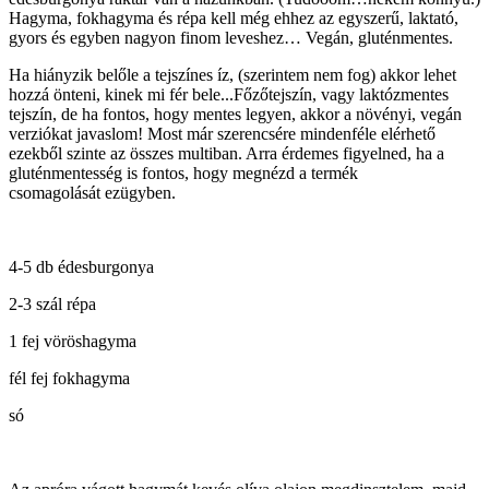
Hagyma, fokhagyma és répa kell még ehhez az egyszerű, laktató,
gyors és egyben nagyon finom leveshez… Vegán, gluténmentes.
Ha hiányzik belőle a tejszínes íz, (szerintem nem fog) akkor lehet
hozzá önteni, kinek mi fér bele...Főzőtejszín, vagy laktózmentes
tejszín, de ha fontos, hogy mentes legyen, akkor a növényi, vegán
verziókat javaslom! Most már szerencsére mindenféle elérhető
ezekből szinte az összes multiban. Arra érdemes figyelned, ha a
gluténmentesség is fontos, hogy megnézd a termék
csomagolását ezügyben.
4-5 db édesburgonya
2-3 szál répa
1 fej vöröshagyma
fél fej fokhagyma
só