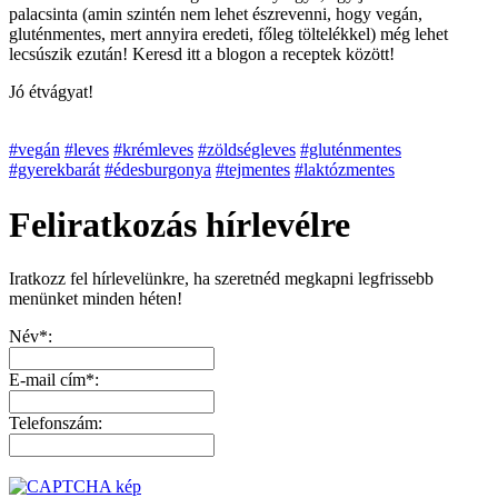
palacsinta (amin szintén nem lehet észrevenni, hogy vegán,
gluténmentes, mert annyira eredeti, főleg töltelékkel) még lehet
lecsúszik ezután! Keresd itt a blogon a receptek között!
Jó étvágyat!
#vegán
#leves
#krémleves
#zöldségleves
#gluténmentes
#gyerekbarát
#édesburgonya
#tejmentes
#laktózmentes
Feliratkozás hírlevélre
Iratkozz fel hírlevelünkre, ha szeretnéd megkapni legfrissebb
menünket minden héten!
Név*:
E-mail cím*:
Telefonszám: