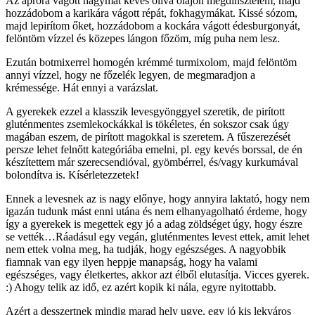
Az apróra vágott hagymát kevés olíva olajon megdinsztelem, majd
hozzádobom a karikára vágott répát, fokhagymákat. Kissé sózom,
majd lepirítom őket, hozzádobom a kockára vágott édesburgonyát,
felöntöm vízzel és közepes lángon főzöm, míg puha nem lesz.
Ezután botmixerrel homogén krémmé turmixolom, majd felöntöm
annyi vízzel, hogy ne főzelék legyen, de megmaradjon a
krémessége. Hát ennyi a varázslat.
A gyerekek ezzel a klasszik levesgyönggyel szeretik, de pirított
gluténmentes zsemlekockákkal is tökéletes, én sokszor csak úgy
magában eszem, de pirított magokkal is szeretem. A fűszerezését
persze lehet felnőtt kategóriába emelni, pl. egy kevés borssal, de én
készítettem már szerecsendióval, gyömbérrel, és/vagy kurkumával
bolondítva is. Kísérletezzetek!
Ennek a levesnek az is nagy előnye, hogy annyira laktató, hogy nem
igazán tudunk mást enni utána és nem elhanyagolható érdeme, hogy
így a gyerekek is megettek egy jó a adag zöldséget úgy, hogy észre
se vették…Ráadásul egy vegán, gluténmentes levest ettek, amit lehet
nem ettek volna meg, ha tudják, hogy egészséges. A nagyobbik
fiamnak van egy ilyen heppje manapság, hogy ha valami
egészséges, vagy életkertes, akkor azt élből elutasítja. Vicces gyerek.
:) Ahogy telik az idő, ez azért kopik ki nála, egyre nyitottabb.
Azért a desszertnek mindig marad hely ugye, egy jó kis lekváros